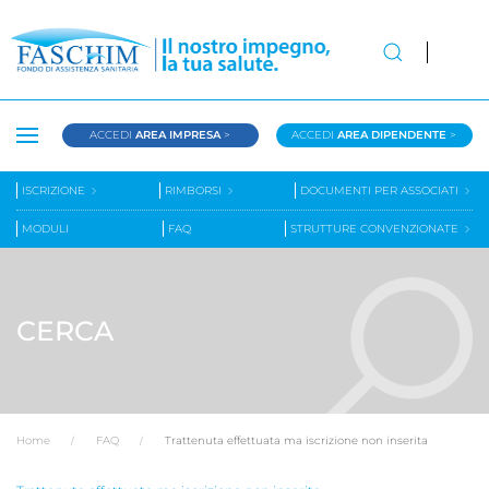
ACCEDI
AREA IMPRESA
>
ACCEDI
AREA DIPENDENTE
>
ISCRIZIONE
RIMBORSI
DOCUMENTI PER ASSOCIATI
MODULI
FAQ
STRUTTURE CONVENZIONATE
CERCA
Home
FAQ
Trattenuta effettuata ma iscrizione non inserita