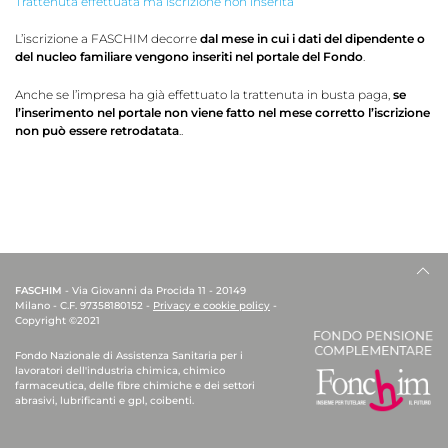
Trattenuta effettuata ma iscrizione non inserita
L’iscrizione a FASCHIM decorre
dal mese in cui i dati del dipendente o
del nucleo familiare vengono inseriti nel portale del Fondo
.
Anche se l’impresa ha già effettuato la trattenuta in busta paga,
se
l’inserimento nel portale non viene fatto nel mese corretto l’iscrizione
non può essere retrodatata
..
FASCHIM
- Via Giovanni da Procida 11 - 20149
Milano - C.F. 97358180152 -
Privacy e cookie policy
-
Copyright ©2021
Fondo Nazionale di Assistenza Sanitaria per i
lavoratori dell'industria chimica, chimico
farmaceutica, delle fibre chimiche e dei settori
abrasivi, lubrificanti e gpl, coibenti.